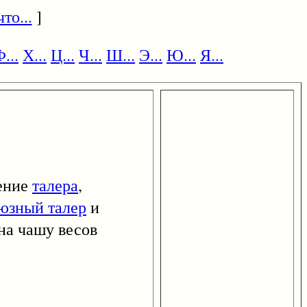
то...
]
...
Х...
Ц...
Ч...
Ш...
Э...
Ю...
Я...
чение
талера
,
юзный талер
и
на чашу весов