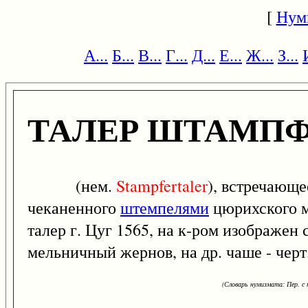
[
Нум
А...
Б...
В...
Г...
Д...
Е...
Ж...
З...
ТАЛЕР ШТАМПФ
(нем.
Stampfertaler
), встречающ
чеканенного
штемпелями
цюрихского 
талер г. Цуг 1565, на к-ром изображе
мельничный жернов, на др. чаше - черт
(Словарь нумизмата: Пер. с н