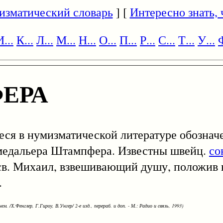
изматический словарь
] [
Интересно знать, ч
И...
К...
Л...
М...
Н...
О...
П...
Р...
С...
Т...
У...
Ф
ЕРА
ееся в нумизматической литературе обозна
медальера Штампфера. Известны швейц.
со
н св. Михаил, взвешивающий душу, положив 
.
ем. /Х.Фенглер, Г.Гироу, В.Унгер/ 2-е изд., перераб. и доп. - М.: Радио и связь, 1993)