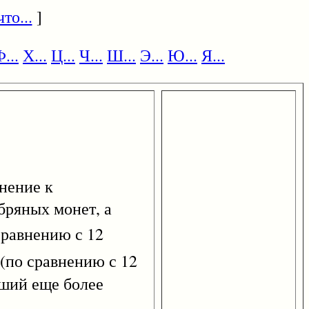
то...
]
...
Х...
Ц...
Ч...
Ш...
Э...
Ю...
Я...
лнение к
бряных монет, а
сравнению с 12
 (по сравнению с 12
вший еще более