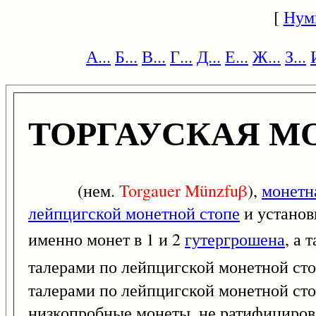
[
Нум
А...
Б...
В...
Г...
Д...
Е...
Ж...
З...
ТОРГАУСКАЯ М
(нем.
Torgauer
Münzfuβ
),
монетн
лейпцигской монетной стопе
и установ
именно монет в 1 и 2
гутергрошена
, а 
талерами по лейпцигской монетной стоп
талерами по лейпцигской монетной сто
низкопробные монеты, не ратифицирова