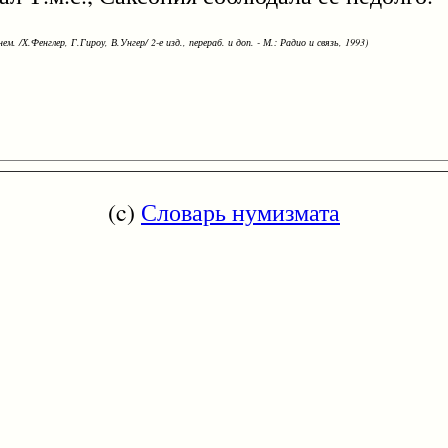
ем. /Х.Фенглер, Г.Гироу, В.Унгер/ 2-е изд., перераб. и доп. - М.: Радио и связь, 1993)
(c)
Словарь нумизмата