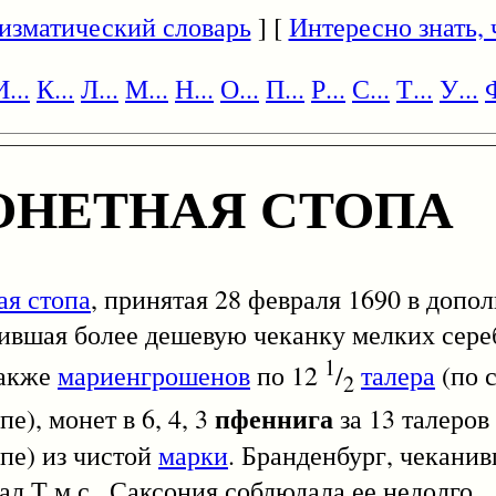
изматический словарь
] [
Интересно знать, ч
И...
К...
Л...
М...
Н...
О...
П...
Р...
С...
Т...
У...
Ф
ОНЕТНАЯ СТОПА
ая стопа
, принятая 28 февраля 1690 в допо
ившая более дешевую чеканку мелких сере
1
также
мариенгрошенов
по 12
/
талера
(по 
2
пфеннига
е), монет в 6, 4, 3
за 13 талеров
пе) из чистой
марки
. Бранденбург, чекани
л Т.м.с., Саксония соблюдала ее недолго.