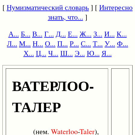
[
Нумизматический словарь
] [
Интересно
знать, что...
]
А...
Б...
В...
Г...
Д...
Е...
Ж...
З...
И...
К...
Л...
М...
Н...
О...
П...
Р...
С...
Т...
У...
Ф...
Х...
Ц...
Ч...
Ш...
Э...
Ю...
Я...
ВАТЕРЛОО-
ТАЛЕР
(нем.
Waterloo
-
Taler
),