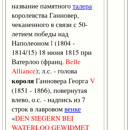
название памятного
талера
королевства Ганновер,
чеканенного в связи с 50-
летием победы над
Наполеоном
I
(1804 -
1814/15) 18 июня 1815 при
Ватерлоо (франц.
Belle
Alliance
); л.с. - голова
короля
Ганновера Георга
V
(1851 - 1866), повернутая
влево, о.с. - надпись из 7
строк в лавровом
венке
«
DEN
SIEGERN
BEI
WATERLOO
GEWIDMET