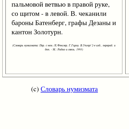
пальмовой ветвью в правой руке,
со щитом - в левой. В. чеканили
бароны Батенберг, графы Дезаны и
кантон Золотурн.
(Словарь нумизмата: Пер. с нем. /Х.Фенглер, Г.Гироу, В.Унгер/ 2-е изд., перераб. и
доп. - М.: Радио и связь, 1993)
(c)
Словарь нумизмата