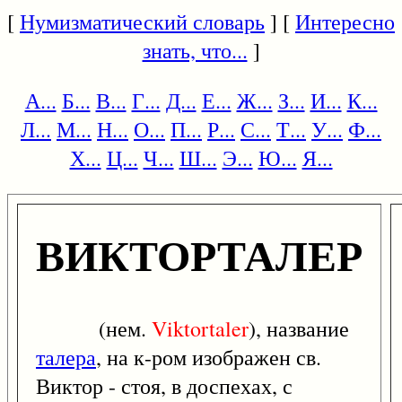
[
Нумизматический словарь
] [
Интересно
знать, что...
]
А...
Б...
В...
Г...
Д...
Е...
Ж...
З...
И...
К...
Л...
М...
Н...
О...
П...
Р...
С...
Т...
У...
Ф...
Х...
Ц...
Ч...
Ш...
Э...
Ю...
Я...
ВИКТОРТАЛЕР
(нем.
Viktortaler
), название
талера
, на к-ром изображен св.
Виктор - стоя, в доспехах, с