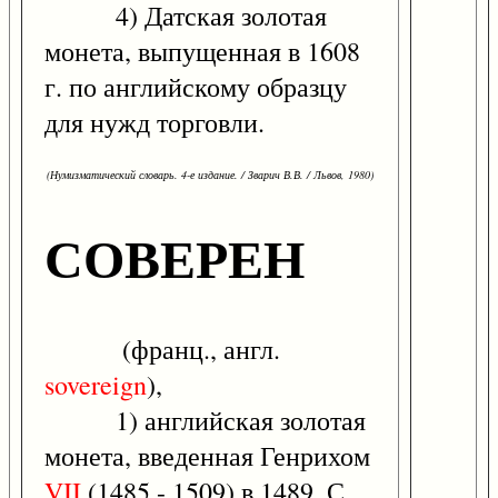
4) Датская золотая
монета, выпущенная в 1608
г. по английскому образцу
для нужд торговли.
(Нумизматический словарь. 4-е издание. / Зварич В.В. / Львов, 1980)
СОВЕРЕН
(франц., англ.
sovereign
),
1) английская золотая
монета, введенная Генрихом
VII
(1485 - 1509) в 1489. С.,