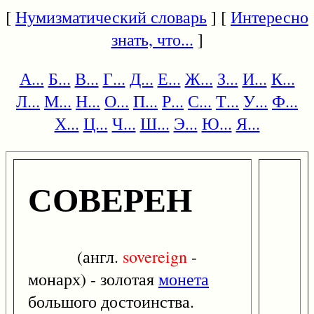
[
Нумизматический словарь
] [
Интересно
знать, что...
]
А...
Б...
В...
Г...
Д...
Е...
Ж...
З...
И...
К...
Л...
М...
Н...
О...
П...
Р...
С...
Т...
У...
Ф...
Х...
Ц...
Ч...
Ш...
Э...
Ю...
Я...
СОВЕРЕН
(англ.
sovereign
-
монарх) - золотая
монета
большого достоинства.