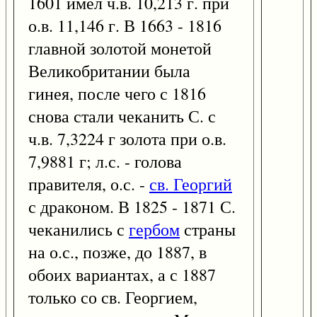
1601 имел ч.в. 10,213 г. при
о.в. 11,146 г. В 1663 - 1816
главной золотой монетой
Великобритании была
гинея, после чего с 1816
снова стали чеканить С. с
ч.в. 7,3224 г золота при о.в.
7,9881 г; л.с. - голова
правителя, о.с. -
св. Георгий
с драконом. В 1825 - 1871 С.
чеканились с
гербом
страны
на о.с., позже, до 1887, в
обоих вариантах, а с 1887
только со св. Георгием,