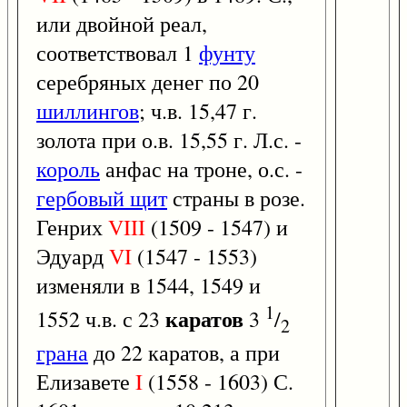
или двойной реал,
соответствовал 1
фунту
серебряных денег по 20
шиллингов
; ч.в. 15,47 г.
золота при о.в. 15,55 г. Л.с. -
король
анфас на троне, о.с. -
гербовый щит
страны в розе.
Генрих
VIII
(1509 - 1547) и
Эдуард
VI
(1547 - 1553)
изменяли в 1544, 1549 и
1
каратов
1552 ч.в. с 23
3
/
2
грана
до 22 каратов, а при
Елизавете
I
(1558 - 1603) С.