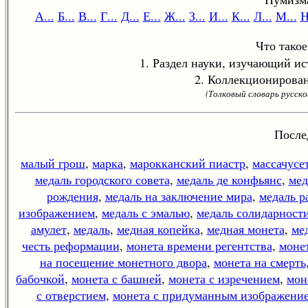
А...
Б...
В...
Г...
Д...
Е...
Ж...
З...
И...
К...
Л...
М...
Н
Что тако
1. Раздел науки, изучающий ис
2. Коллекционирован
(Толковый словарь русск
После
малый грош
,
марка
,
марокканский пиастр
,
массачусе
медаль городского совета
,
медаль де конфьянс
,
мед
рождения
,
медаль на заключение мира
,
медаль р
изображением
,
медаль с эмалью
,
медаль солидарност
амулет
,
медаль
,
медная копейка
,
медная монета
,
ме
честь реформации
,
монета времени регентства
,
монет
на посещение монетного двора
,
монета на смерть
бабочкой
,
монета с башней
,
монета с изречением
,
мон
с отверстием
,
монета с придуманным изображени