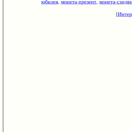
юбилея
,
монета-презент
,
монета-сэндв
[
Интере