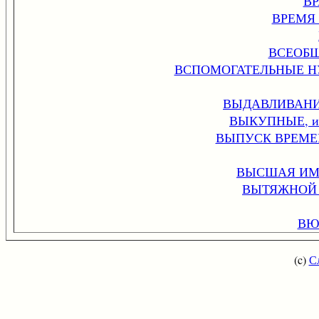
В
ВРЕМЯ
ВСЕОБ
ВСПОМОГАТЕЛЬНЫЕ 
ВЫДАВЛИВАНИ
ВЫКУПНЫЕ, и
ВЫПУСК ВРЕМЕ
ВЫСШАЯ ИМ
ВЫТЯЖНОЙ 
ВЮ
(c)
С