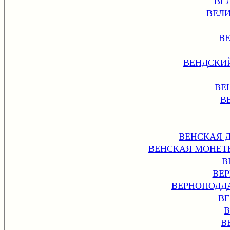
ВЕ
ВЕЛ
В
ВЕНДСКИ
ВЕ
В
ВЕНСКАЯ 
ВЕНСКАЯ МОНЕТН
В
ВЕР
ВЕРНОПОДД
ВЕ
В
В