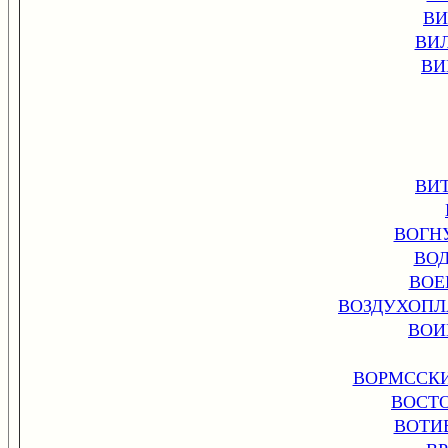
ВИ
ВИ
ВИ
ВИТ
ВОГН
ВО
ВОЕ
ВОЗДУХОПЛ
ВОИ
ВОРМССКИ
ВОСТ
ВОТИ