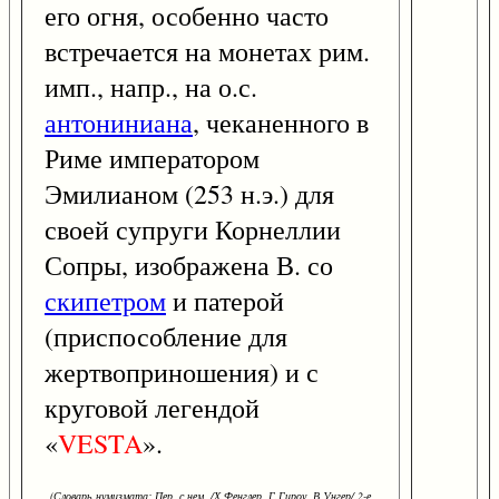
его огня, особенно часто
встречается на монетах рим.
имп., напр., на о.с.
антониниана
, чеканенного в
Риме императором
Эмилианом (253 н.э.) для
своей супруги Корнеллии
Сопры, изображена В. со
скипетром
и патерой
(приспособление для
жертвоприношения) и с
круговой легендой
«
VESTA
».
(Словарь нумизмата: Пер. с нем. /Х.Фенглер, Г.Гироу, В.Унгер/ 2-е