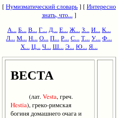
[
Нумизматический словарь
] [
Интересно
знать, что...
]
А...
Б...
В...
Г...
Д...
Е...
Ж...
З...
И...
К...
Л...
М...
Н...
О...
П...
Р...
С...
Т...
У...
Ф...
Х...
Ц...
Ч...
Ш...
Э...
Ю...
Я...
ВЕСТА
(лат.
Vesta
, греч.
Hestia
), греко-римская
богиня домашнего очага и