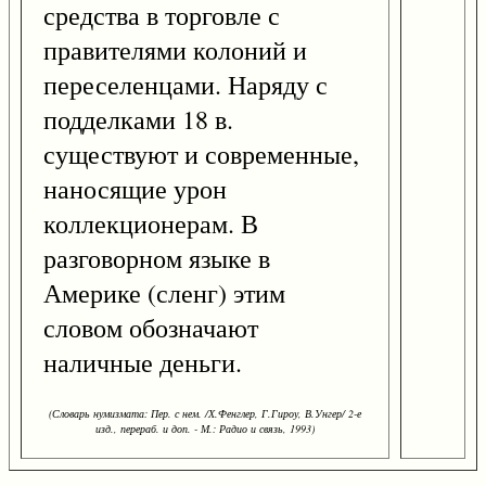
средства в торговле с
правителями колоний и
переселенцами. Наряду с
подделками 18 в.
существуют и современные,
наносящие урон
коллекционерам. В
разговорном языке в
Америке (сленг) этим
словом обозначают
наличные деньги.
(Словарь нумизмата: Пер. с нем. /Х.Фенглер, Г.Гироу, В.Унгер/ 2-е
изд., перераб. и доп. - М.: Радио и связь, 1993)