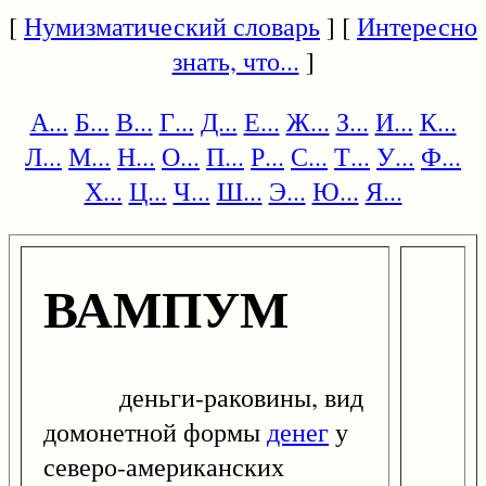
[
Нумизматический словарь
] [
Интересно
знать, что...
]
А...
Б...
В...
Г...
Д...
Е...
Ж...
З...
И...
К...
Л...
М...
Н...
О...
П...
Р...
С...
Т...
У...
Ф...
Х...
Ц...
Ч...
Ш...
Э...
Ю...
Я...
ВАМПУМ
деньги-раковины, вид
домонетной формы
денег
у
северо-американских