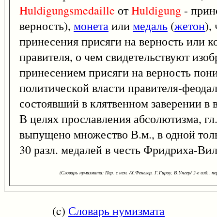
Huldigungsmedaille
от
Huldigung
- прин
верность),
монета
или
медаль
(
жетон
),
принесения присяги на верность или ко
правителя, о чем свидетельствуют изо
принесением присяги на верность пони
политической власти правителя-феодал
состоявший в клятвенном заверении в 
В целях прославления абсолютизма, гл. 
выпущено множество В.м., в одной толь
30 разл. медалей в честь Фридриха-Ви
(Словарь нумизмата: Пер. с нем. /Х.Фенглер, Г.Гироу, В.Унгер/ 2-е изд., пер
(c)
Словарь нумизмата