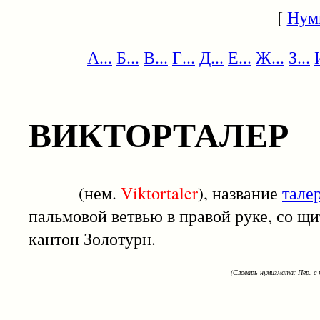
[
Нум
А...
Б...
В...
Г...
Д...
Е...
Ж...
З...
ВИКТОРТАЛЕР
(нем.
Viktortaler
), название
тале
пальмовой ветвью в правой руке, со щи
кантон Золотурн.
(Словарь нумизмата: Пер. с н