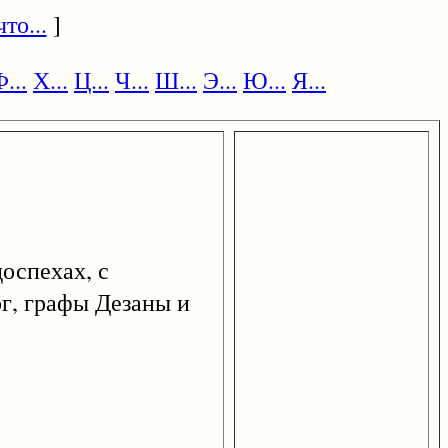
то...
]
...
Х...
Ц...
Ч...
Ш...
Э...
Ю...
Я...
доспехах, с
рг, графы Дезаны и