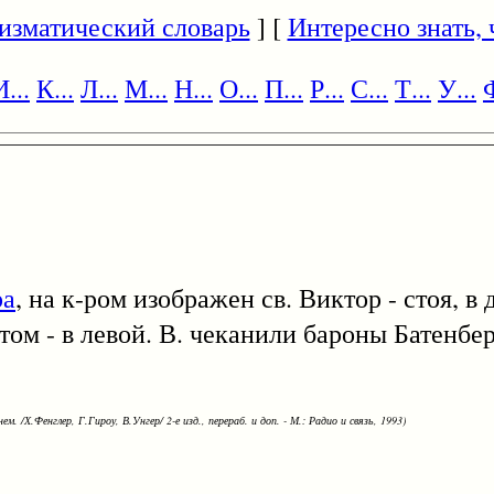
изматический словарь
] [
Интересно знать, ч
И...
К...
Л...
М...
Н...
О...
П...
Р...
С...
Т...
У...
Ф
ра
, на к-ром изображен св. Виктор - стоя, в 
том - в левой. В. чеканили бароны Батенбе
ем. /Х.Фенглер, Г.Гироу, В.Унгер/ 2-е изд., перераб. и доп. - М.: Радио и связь, 1993)