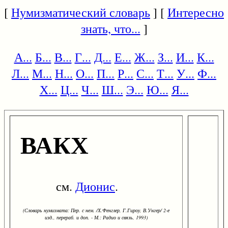
[
Нумизматический словарь
] [
Интересно
знать, что...
]
А...
Б...
В...
Г...
Д...
Е...
Ж...
З...
И...
К...
Л...
М...
Н...
О...
П...
Р...
С...
Т...
У...
Ф...
Х...
Ц...
Ч...
Ш...
Э...
Ю...
Я...
ВАКХ
см.
Дионис
.
(Словарь нумизмата: Пер. с нем. /Х.Фенглер, Г.Гироу, В.Унгер/ 2-е
изд., перераб. и доп. - М.: Радио и связь, 1993)