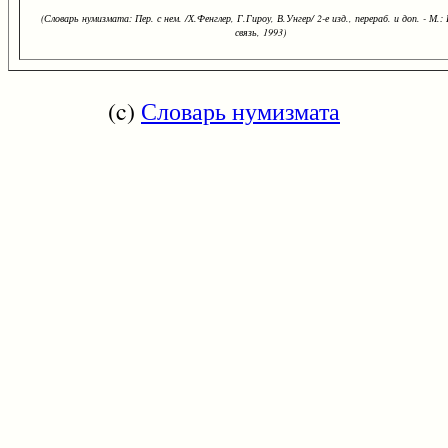
(Словарь нумизмата: Пер. с нем. /Х.Фенглер, Г.Гироу, В.Унгер/ 2-е изд., перераб. и доп. - М.:
связь, 1993)
(c)
Словарь нумизмата