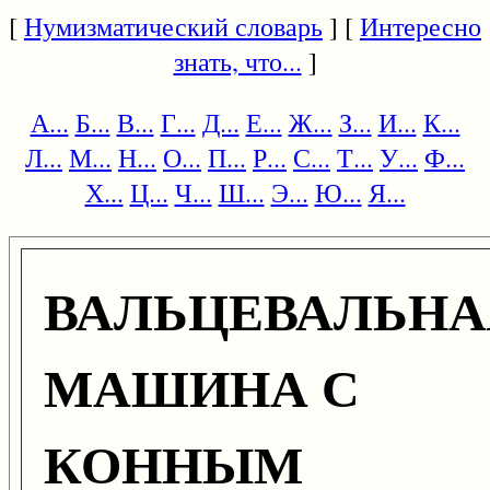
[
Нумизматический словарь
] [
Интересно
знать, что...
]
А...
Б...
В...
Г...
Д...
Е...
Ж...
З...
И...
К...
Л...
М...
Н...
О...
П...
Р...
С...
Т...
У...
Ф...
Х...
Ц...
Ч...
Ш...
Э...
Ю...
Я...
ВАЛЬЦЕВАЛЬНА
МАШИНА С
КОННЫМ