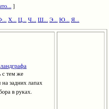
то...
]
...
Х...
Ц...
Ч...
Ш...
Э...
Ю...
Я...
)
ландграфа
 с тем же
 на задних лапах
бора в руках.