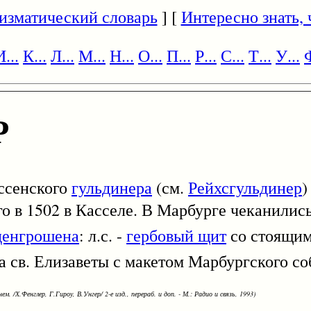
изматический словарь
] [
Интересно знать, ч
И...
К...
Л...
М...
Н...
О...
П...
Р...
С...
Т...
У...
Ф
Р
ессенского
гульдинера
(см.
Рейхсгульдинер
го в 1502 в Касселе. В Марбурге чеканились
денгрошена
: л.с. -
гербовый щит
со стоящим
ра св. Елизаветы с макетом Марбургского со
ем. /Х.Фенглер, Г.Гироу, В.Унгер/ 2-е изд., перераб. и доп. - М.: Радио и связь, 1993)