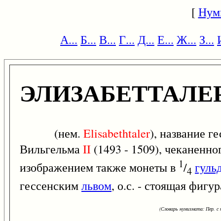
[
Нум
А...
Б...
В...
Г...
Д...
Е...
Ж...
З...
ЭЛИЗАБЕТТАЛЕ
(нем.
Elisabethtaler
), название г
Вильгельма
II
(1493 - 1509), чеканенно
1
изображением также монеты в
/
гуль
4
гессенским
львом
, о.с. - стоящая фигу
(Словарь нумизмата: Пер. с н