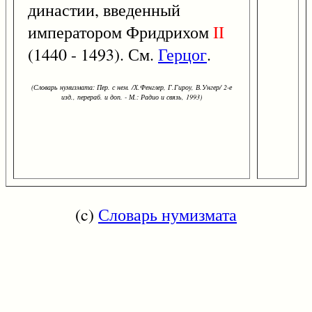
династии, введенный
императором Фридрихом
II
(1440 - 1493). См.
Герцог
.
(Словарь нумизмата: Пер. с нем. /Х.Фенглер, Г.Гироу, В.Унгер/ 2-е
изд., перераб. и доп. - М.: Радио и связь, 1993)
(c)
Словарь нумизмата