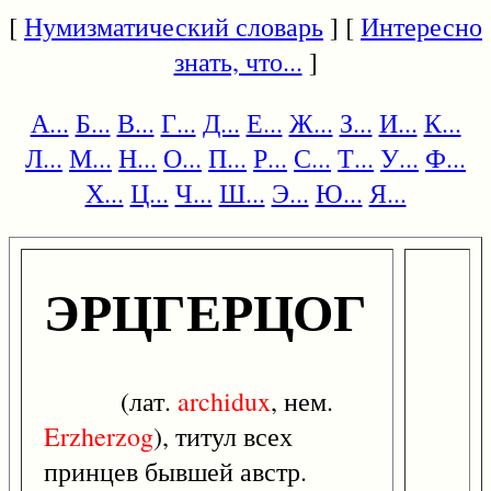
[
Нумизматический словарь
] [
Интересно
знать, что...
]
А...
Б...
В...
Г...
Д...
Е...
Ж...
З...
И...
К...
Л...
М...
Н...
О...
П...
Р...
С...
Т...
У...
Ф...
Х...
Ц...
Ч...
Ш...
Э...
Ю...
Я...
ЭРЦГЕРЦОГ
(лат.
archidux
, нем.
Erzherzog
), титул всех
принцев бывшей австр.