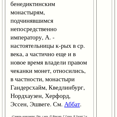
бенедиктинским
монастырям,
подчинявшимся
непосредственно
императору, А. -
настоятельницы к-рых в ср.
века, а частично еще и в
новое время владели правом
чеканки монет, относились,
в частности, монастыри
Гандерсхайм, Кведлинбург,
Нордхаузен, Херфорд,
Эссен, Эшвеге. См.
Аббат
.
(Словарь нумизмата: Пер. с нем. /Х.Фенглер, Г.Гироу, В.Унгер/ 2-е