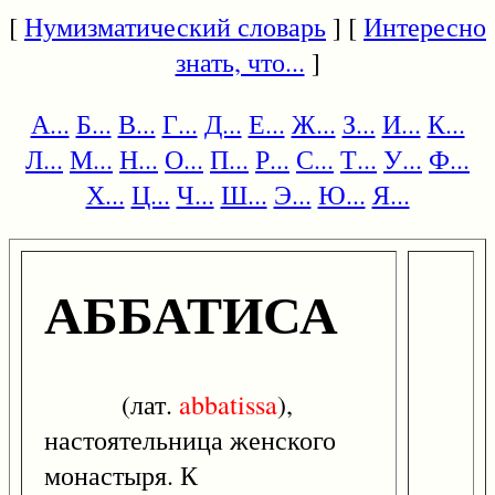
[
Нумизматический словарь
] [
Интересно
знать, что...
]
А...
Б...
В...
Г...
Д...
Е...
Ж...
З...
И...
К...
Л...
М...
Н...
О...
П...
Р...
С...
Т...
У...
Ф...
Х...
Ц...
Ч...
Ш...
Э...
Ю...
Я...
АББАТИСА
(лат.
abbatissa
),
настоятельница женского
монастыря. К