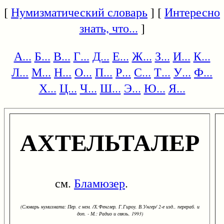
[
Нумизматический словарь
] [
Интересно
знать, что...
]
А...
Б...
В...
Г...
Д...
Е...
Ж...
З...
И...
К...
Л...
М...
Н...
О...
П...
Р...
С...
Т...
У...
Ф...
Х...
Ц...
Ч...
Ш...
Э...
Ю...
Я...
АХТЕЛЬТАЛЕР
см.
Бламюзер
.
(Словарь нумизмата: Пер. с нем. /Х.Фенглер, Г.Гироу, В.Унгер/ 2-е изд., перераб. и
доп. - М.: Радио и связь, 1993)