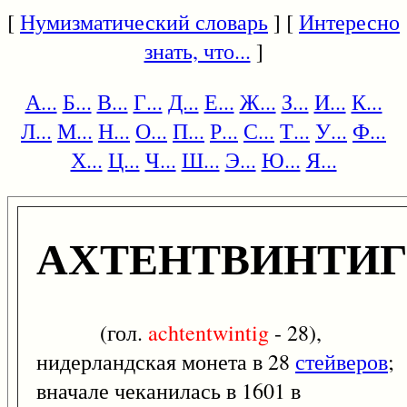
[
Нумизматический словарь
] [
Интересно
знать, что...
]
А...
Б...
В...
Г...
Д...
Е...
Ж...
З...
И...
К...
Л...
М...
Н...
О...
П...
Р...
С...
Т...
У...
Ф...
Х...
Ц...
Ч...
Ш...
Э...
Ю...
Я...
АХТЕНТВИНТИ
(гол.
achtentwintig
- 28),
нидерландская монета в 28
стейверов
;
вначале чеканилась в 1601 в