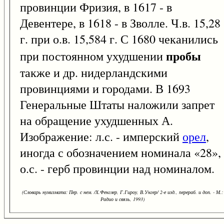
провинции Фризия, в 1617 - в
Девентере, в 1618 - в Зволле. Ч.в. 15,28
г. при о.в. 15,584 г. С 1680 чеканились
пробы
при постоянном ухудшении
также и др. нидерландскими
провинциями и городами. В 1693
Генеральные Штаты наложили запрет
на обращение ухудшенных А.
Изображение: л.с. - имперский
орел
,
иногда с обозначением номинала «28»,
о.с. - герб провинции над номиналом.
(Словарь нумизмата: Пер. с нем. /Х.Фенглер, Г.Гироу, В.Унгер/ 2-е изд., перераб. и доп. - М.:
Радио и связь, 1993)