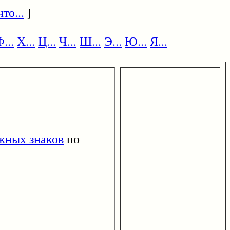
то...
]
...
Х...
Ц...
Ч...
Ш...
Э...
Ю...
Я...
жных знаков
по