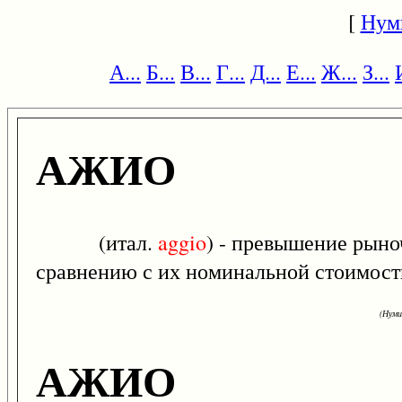
[
Нум
А...
Б...
В...
Г...
Д...
Е...
Ж...
З...
АЖИО
(итал.
aggio
) - превышение рын
сравнению с их номинальной стоимост
(Нуми
АЖИО