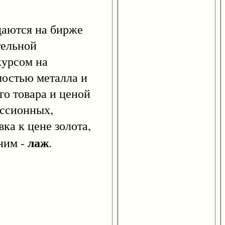
даются на бирже
тельной
курсом на
мостью металла и
о товара и ценой
иссионных,
ка к цене золота,
лаж
ним -
.