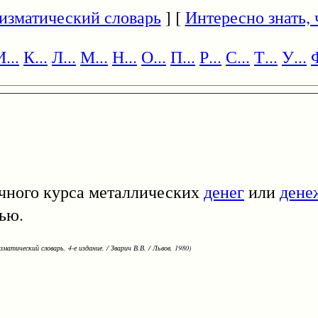
изматический словарь
] [
Интересно знать, ч
И...
К...
Л...
М...
Н...
О...
П...
Р...
С...
Т...
У...
Ф
очного курса металлических
денег
или
дене
ью.
зматический словарь. 4-е издание. / Зварич В.В. / Львов, 1980)