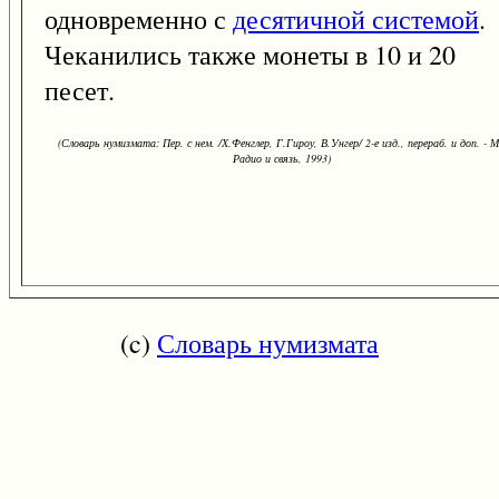
одновременно с
десятичной системой
.
Чеканились также монеты в 10 и 20
песет.
(Словарь нумизмата: Пер. с нем. /Х.Фенглер, Г.Гироу, В.Унгер/ 2-е изд., перераб. и доп. - М
Радио и связь, 1993)
(c)
Словарь нумизмата