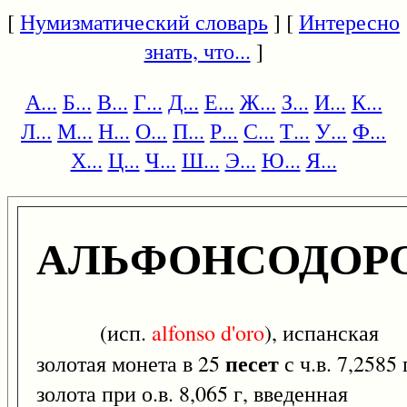
[
Нумизматический словарь
] [
Интересно
знать, что...
]
А...
Б...
В...
Г...
Д...
Е...
Ж...
З...
И...
К...
Л...
М...
Н...
О...
П...
Р...
С...
Т...
У...
Ф...
Х...
Ц...
Ч...
Ш...
Э...
Ю...
Я...
АЛЬФОНСОДОР
(исп.
alfonso
d'oro
), испанская
песет
золотая монета в 25
с ч.в. 7,2585 
золота при о.в. 8,065 г, введенная