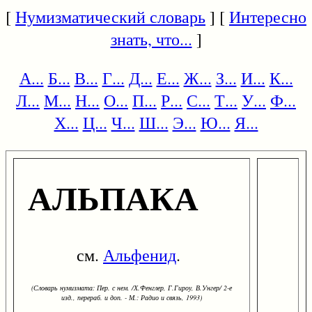
[
Нумизматический словарь
] [
Интересно
знать, что...
]
А...
Б...
В...
Г...
Д...
Е...
Ж...
З...
И...
К...
Л...
М...
Н...
О...
П...
Р...
С...
Т...
У...
Ф...
Х...
Ц...
Ч...
Ш...
Э...
Ю...
Я...
АЛЬПАКА
см.
Альфенид
.
(Словарь нумизмата: Пер. с нем. /Х.Фенглер, Г.Гироу, В.Унгер/ 2-е
изд., перераб. и доп. - М.: Радио и связь, 1993)