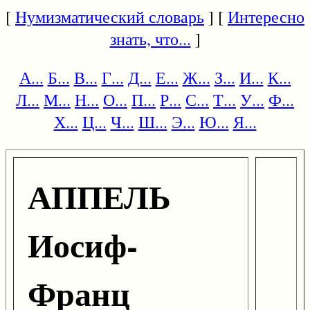
[
Нумизматический словарь
] [
Интересно
знать, что...
]
А...
Б...
В...
Г...
Д...
Е...
Ж...
З...
И...
К...
Л...
М...
Н...
О...
П...
Р...
С...
Т...
У...
Ф...
Х...
Ц...
Ч...
Ш...
Э...
Ю...
Я...
АППЕЛЬ
Иосиф-
Франц