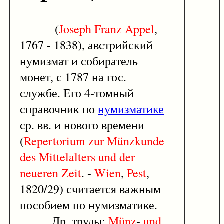
(
Joseph
Franz
Appel
,
1767 - 1838), австрийский
нумизмат и собиратель
монет, с 1787 на гос.
службе. Его 4-томный
справочник по
нумизматике
ср. вв. и нового времени
(
Repertorium
zur
Münzkunde
des
Mittelalters
und
der
neueren
Zeit
. -
Wien
,
Pest
,
1820/29) считается важным
пособием по нумизматике.
Др. труды:
Münz
-
und