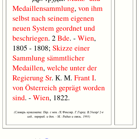
Medaillensammlung
,
von
ihm
selbst
nach
seinem
eigenen
neuen
System
geordnet
und
beschriegen
. 2
Bde
. -
Wien
,
1805 - 1808;
Skizze
einer
Sammlung
sämmtlicher
Medaillen
,
welche
unter
der
Regierung
Sr
. К. М.
Frant
I
.
von
Österreich
geprägt
worden
sind
. -
Wien
, 1822.
(Словарь нумизмата: Пер. с нем. /Х.Фенглер, Г.Гироу, В.Унгер/ 2-е
изд., перераб. и доп. - М.: Радио и связь, 1993)