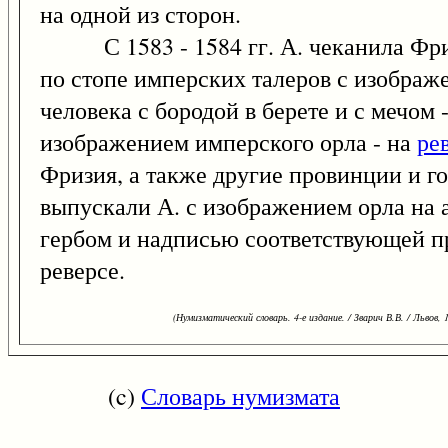
на одной из сторон.
С 1583 - 1584 гг. А. чеканила Фри
по стопе имперских талеров с изображ
человека с бородой в берете и с мечом 
изображением имперского орла - на
ре
Фризия, а также другие провинции и го
выпускали А. с изображением орла на 
гербом и надписью соответствующей п
реверсе.
(Нумизматический словарь. 4-е издание. / Зварич В.В. / Львов, 
(c)
Словарь нумизмата