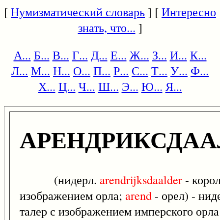
[
Нумизматический словарь
] [
Интересно
знать, что...
]
А...
Б...
В...
Г...
Д...
Е...
Ж...
З...
И...
К...
Л...
М...
Н...
О...
П...
Р...
С...
Т...
У...
Ф...
Х...
Ц...
Ч...
Ш...
Э...
Ю...
Я...
АРЕНДРИКСДАА
(нидерл.
arendrijksdaalder
- коро
изображением орла;
arend
- орел) - ни
талер с изображением имперского орла