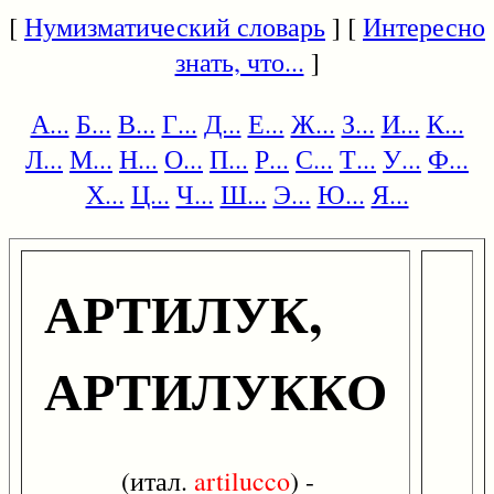
[
Нумизматический словарь
] [
Интересно
знать, что...
]
А...
Б...
В...
Г...
Д...
Е...
Ж...
З...
И...
К...
Л...
М...
Н...
О...
П...
Р...
С...
Т...
У...
Ф...
Х...
Ц...
Ч...
Ш...
Э...
Ю...
Я...
АРТИЛУК,
АРТИЛУККО
(итал.
artilucco
) -