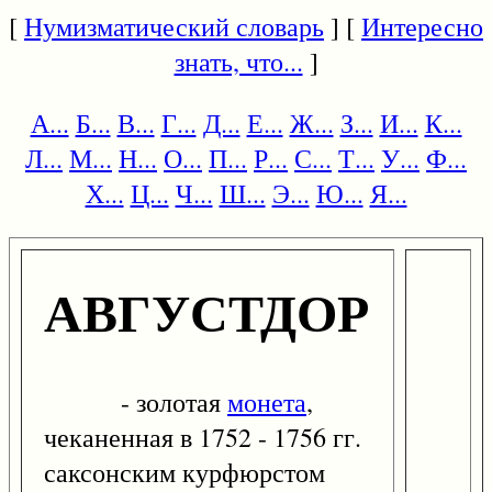
[
Нумизматический словарь
] [
Интересно
знать, что...
]
А...
Б...
В...
Г...
Д...
Е...
Ж...
З...
И...
К...
Л...
М...
Н...
О...
П...
Р...
С...
Т...
У...
Ф...
Х...
Ц...
Ч...
Ш...
Э...
Ю...
Я...
АВГУСТДОР
- золотая
монета
,
чеканенная в 1752 - 1756 гг.
саксонским курфюрстом