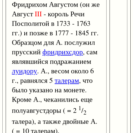
Фридрихом Августом (он же
Август
III
- король Речи
Посполитой в 1733 - 1763
гг.) и позже в 1777 - 1845 гг.
Образцом для А. послужил
прусский
фридрихсдор
, сам
являвшийся подражанием
луидору
. А., весом около 6
г., равнялся 5
талерам
, что
было указано на монете.
Кроме А., чеканились еще
1
полуавгустдоры ( = 2
/
2
талера), а также двойные А.
( = 10 талерам).