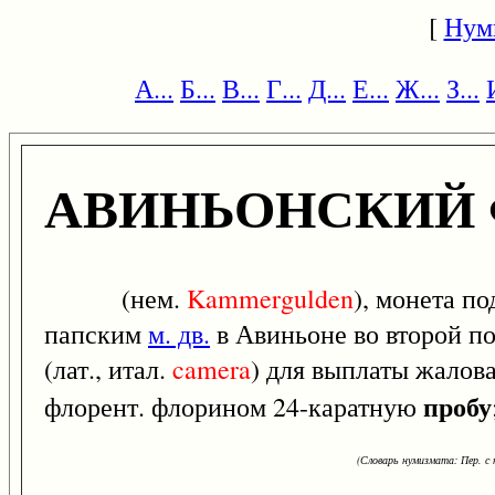
[
Нум
А...
Б...
В...
Г...
Д...
Е...
Ж...
З...
АВИНЬОНСКИЙ
(нем.
Kammergulden
), монета по
папским
м. дв.
в Авиньоне во второй по
(лат., итал.
camera
) для выплаты жалова
пробу
флорент. флорином 24-каратную
(Словарь нумизмата: Пер. с н