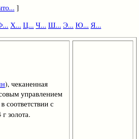
то...
]
...
Х...
Ц...
Ч...
Ш...
Э...
Ю...
Я...
ин
), чеканенная
нсовым управлением
в соответствии с
 г золота.