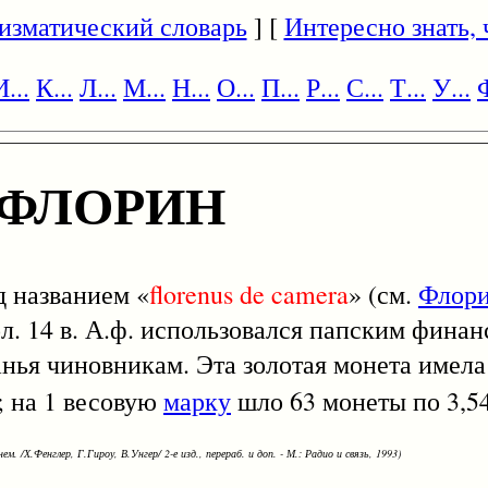
изматический словарь
] [
Интересно знать, ч
И...
К...
Л...
М...
Н...
О...
П...
Р...
С...
Т...
У...
Ф
 ФЛОРИН
д названием «
florenus
de
camera
» (см.
Флор
л. 14 в. А.ф. использовался папским фина
нья чиновникам. Эта золотая монета имела 
; на 1 весовую
марку
шло 63 монеты по 3,54
ем. /Х.Фенглер, Г.Гироу, В.Унгер/ 2-е изд., перераб. и доп. - М.: Радио и связь, 1993)