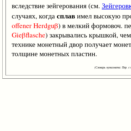
вследствие зейгерования (см.
Зейгеров
сплав
случаях, когда
имел высокую проб
offener
Herdguβ
) в мелкий формовоч. п
Gieβflasche
) закрывались крышкой, чем
технике монетный двор получает монет
толщине монетных пластин.
(Словарь нумизмата: Пер. с н