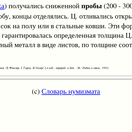
пробы
ка
) получались сниженной
(200 - 300
у, концы отделялись. Ц. отливались откры
есок на полу или в стальные ковши. Эти фо
 гарантировалась определенная толщина Ц.
ный металл в виде листов, по толщине со
ем. /Х.Фенглер, Г.Гироу, В.Унгер/ 2-е изд., перераб. и доп. - М.: Радио и связь, 1993)
(c)
Словарь нумизмата