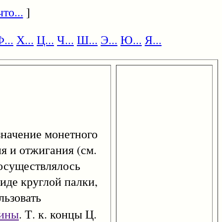
то...
]
...
Х...
Ц...
Ч...
Ш...
Э...
Ю...
Я...
значение монетного
я и отжигания (см.
существлялось
виде круглой палки,
льзовать
тины
. Т. к. концы Ц.