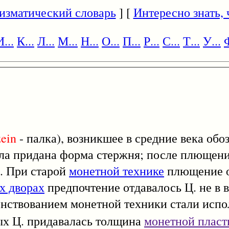
изматический словарь
] [
Интересно знать, ч
И...
К...
Л...
М...
Н...
О...
П...
Р...
С...
Т...
У...
Ф
zein
- палка), возникшее в средние века обо
ыла придана форма стержня; после плющени
. При старой
монетной технике
плющение о
х дворах
предпочтение отдавалось Ц. не в 
енствованием монетной техники стали испо
ых Ц. придавалась толщина
монетной плас