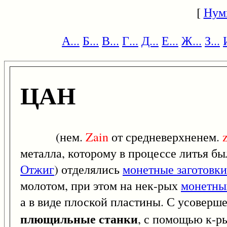
[
Нум
А...
Б...
В...
Г...
Д...
Е...
Ж...
З...
ЦАН
(нем.
Zain
от средневерхненем.
металла, которому в процессе литья б
Отжиг
) отделялись
монетные заготовки
молотом, при этом на нек-рых
монетны
а в виде плоской пластины. С усоверш
плющильные станки
, с помощью к-р