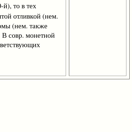
-й), то в тех
той отливкой (нем.
рмы (нем. также
 В совр. монетной
ответствующих