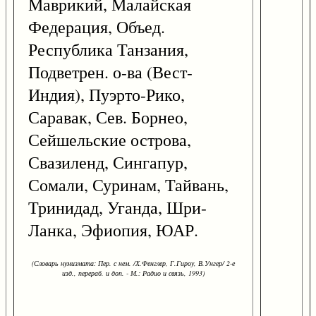
Маврикий, Малайская
Федерация, Объед.
Республика Танзания,
Подветрен. о-ва (Вест-
Индия), Пуэрто-Рико,
Саравак, Сев. Борнео,
Сейшельские острова,
Свазиленд, Сингапур,
Сомали, Суринам, Тайвань,
Тринидад, Уганда, Шри-
Ланка, Эфиопия, ЮАР.
(Словарь нумизмата: Пер. с нем. /Х.Фенглер, Г.Гироу, В.Унгер/ 2-е
изд., перераб. и доп. - М.: Радио и связь, 1993)