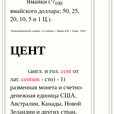
Ямайки (
/
100
ямайского доллара; 50, 25,
20, 10, 5 и 1 Ц.).
(Нумизматический словарь. 4-е издание. / Зварич В.В. / Львов, 1980)
ЦЕНТ
(англ. и гол.
cent
от
лат.
centum
- сто) - 1)
разменная монета и счетно-
денежная единица США,
Австралии, Канады, Новой
Зеландии и других стран,