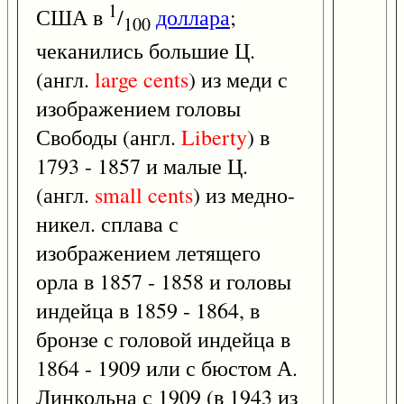
1
США в
/
доллара
;
100
чеканились большие Ц.
(англ.
large
cents
) из меди с
изображением головы
Свободы (англ.
Liberty
) в
1793 - 1857 и малые Ц.
(англ.
small
cents
) из медно-
никел. сплава с
изображением летящего
орла в 1857 - 1858 и головы
индейца в 1859 - 1864, в
бронзе с головой индейца в
1864 - 1909 или с бюстом А.
Линкольна с 1909 (в 1943 из