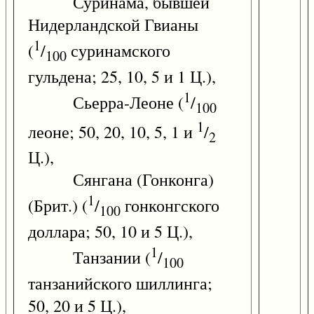
Суринама, бывшей
Нидерландской Гвианы
1
(
/
суринамского
100
гульдена; 25, 10, 5 и 1 Ц.),
1
Сьерра-Леоне (
/
100
1
леоне; 50, 20, 10, 5, 1 и
/
2
Ц.),
Сянгана (Гонконга)
1
(Брит.) (
/
гонконгского
100
доллара; 50, 10 и 5 Ц.),
1
Танзании (
/
100
танзанийского шиллинга;
50, 20 и 5 Ц.),