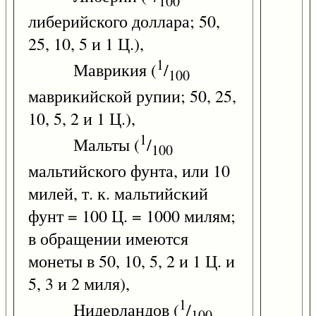
100
либерийского доллара; 50,
25, 10, 5 и 1 Ц.),
1
Маврикия (
/
100
маврикийской рупии; 50, 25,
10, 5, 2 и 1 Ц.),
1
Мальты (
/
100
мальтийского фунта, или 10
милей, т. к. мальтийский
фунт = 100 Ц. = 1000 милям;
в обращении имеются
монеты в 50, 10, 5, 2 и 1 Ц. и
5, 3 и 2 миля),
1
Нидерландов (
/
100