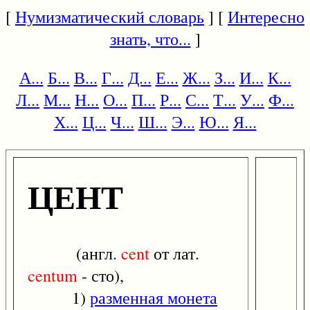
[
Нумизматический словарь
] [
Интересно
знать, что...
]
А...
Б...
В...
Г...
Д...
Е...
Ж...
З...
И...
К...
Л...
М...
Н...
О...
П...
Р...
С...
Т...
У...
Ф...
Х...
Ц...
Ч...
Ш...
Э...
Ю...
Я...
ЦЕНТ
(англ.
cent
от лат.
centum
- сто),
1)
разменная монета