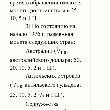
время в обращении имеются
монеты достоинством в 25,
10, 5 и 1 Ц.
3) По состоянию на
начало 1976 г. разменная
монета следующих стран:
1
Австралии (
/
100
австралийского доллара; 50,
20, 10, 5, 2 и 1 Ц.),
Антильских островов
1
(
/
антильского гульдена;
100
1
25, 10, 5, 2
/
и 1 Ц.),
2
Содружества