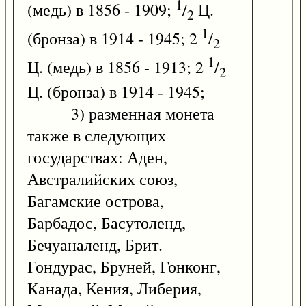
1
(медь) в 1856 - 1909;
/
Ц.
2
1
(бронза) в 1914 - 1945; 2
/
2
1
Ц. (медь) в 1856 - 1913; 2
/
2
Ц. (бронза) в 1914 - 1945;
3) разменная монета
также в следующих
государствах: Аден,
Австралийских союз,
Багамские острова,
Барбадос, Басутоленд,
Бечуаналенд, Брит.
Гондурас, Бруней, Гонконг,
Канада, Кения, Либерия,