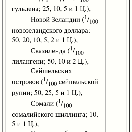
гульдена; 25, 10, 5 и 1 Ц.),
1
Новой Зеландии (
/
100
новозеландского доллара;
50, 20, 10, 5, 2 и 1 Ц.),
1
Свазиленда (
/
100
лилангени; 50, 10 и 2 Ц.),
Сейшельских
1
островов (
/
сейшельской
100
рупии; 50, 25, 5 и 1 Ц.),
1
Сомали (
/
100
сомалийского шиллинга; 10,
5 и 1 Ц.),