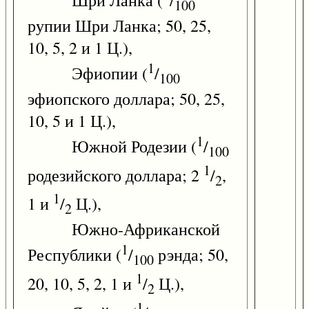
Шри Ланка (
/
100
рупии Шри Ланка; 50, 25,
10, 5, 2 и 1 Ц.),
1
Эфиопии (
/
100
эфиопского доллара; 50, 25,
10, 5 и 1 Ц.),
1
Южной Родезии (
/
100
1
родезийского доллара; 2
/
,
2
1
1 и
/
Ц.),
2
Южно-Африканской
1
Республики (
/
рэнда; 50,
100
1
20, 10, 5, 2, 1 и
/
Ц.),
2
1