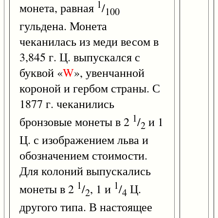
1
монета, равная
/
100
гульдена. Монета
чеканилась из меди весом в
3,845 г. Ц. выпускался с
буквой «
W
», увенчанной
короной и гербом страны. С
1877 г. чеканились
1
бронзовые монеты в 2
/
и 1
2
Ц. с изображением льва и
обозначением стоимости.
Для колоний выпускались
1
1
монеты в 2
/
, 1 и
/
Ц.
2
4
другого типа. В настоящее