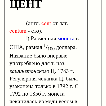
ЦЕНТ
(англ.
cent
от лат.
centum
- сто).
1) Разменная
монета
в
1
США, равная
/
доллара.
100
Название было впервые
употреблено для т. наз.
вашингтонского
Ц. 1783 г.
Регулярная чеканка Ц. была
узаконена только в 1792 г. С
1792 по 1856 г. монета
чеканилась из меди весом в