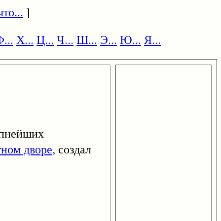
то...
]
...
Х...
Ц...
Ч...
Ш...
Э...
Ю...
Я...
рупнейших
ном дворе
, создал