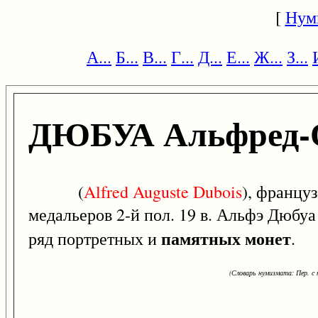
[
Нум
А...
Б...
В...
Г...
Д...
Е...
Ж...
З...
ДЮБУА Альфред-
(
Alfred
Auguste
Dubois
), францу
медальеров 2-й пол. 19 в. Альфэ Дюбуа
памятных монет
ряд портретных и
.
(Словарь нумизмата: Пер. с н