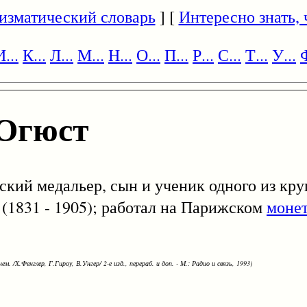
изматический словарь
] [
Интересно знать, ч
И...
К...
Л...
М...
Н...
О...
П...
Р...
С...
Т...
У...
Ф
Огюст
зский медальер, сын и ученик одного из к
 (1831 - 1905); работал на Парижском
монет
ем. /Х.Фенглер, Г.Гироу, В.Унгер/ 2-е изд., перераб. и доп. - М.: Радио и связь, 1993)