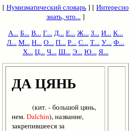
[
Нумизматический словарь
] [
Интересно
знать, что...
]
А...
Б...
В...
Г...
Д...
Е...
Ж...
З...
И...
К...
Л...
М...
Н...
О...
П...
Р...
С...
Т...
У...
Ф...
Х...
Ц...
Ч...
Ш...
Э...
Ю...
Я...
ДА ЦЯНЬ
(кит. - большой цянь,
нем.
Dalchin
), название,
закрепившееся за