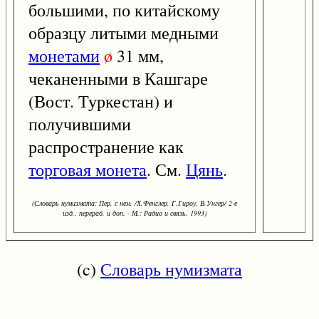
большими, по китайскому
образцу литыми медными
монетами
ø
31 мм,
чеканенными в Кашгаре
(Вост. Туркестан) и
получившими
распространение как
торговая монета
. См.
Цянь
.
(Словарь нумизмата: Пер. с нем. /Х.Фенглер, Г.Гироу, В.Унгер/ 2-е
изд., перераб. и доп. - М.: Радио и связь, 1993)
(c)
Словарь нумизмата