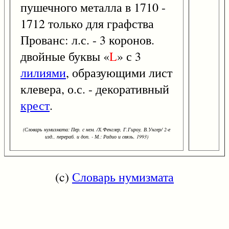
пушечного металла в 1710 -
1712 только для графства
Прованс: л.с. - 3 коронов.
двойные буквы «
L
» с 3
лилиями
, образующими лист
клевера, о.с. - декоративный
крест
.
(Словарь нумизмата: Пер. с нем. /Х.Фенглер, Г.Гироу, В.Унгер/ 2-е
изд., перераб. и доп. - М.: Радио и связь, 1993)
(c)
Словарь нумизмата