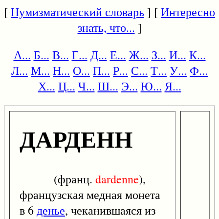
[
Нумизматический словарь
] [
Интересно
знать, что...
]
А...
Б...
В...
Г...
Д...
Е...
Ж...
З...
И...
К...
Л...
М...
Н...
О...
П...
Р...
С...
Т...
У...
Ф...
Х...
Ц...
Ч...
Ш...
Э...
Ю...
Я...
ДАРДЕНН
(франц.
dardenne
),
французская медная монета
в 6
денье
, чеканившаяся из