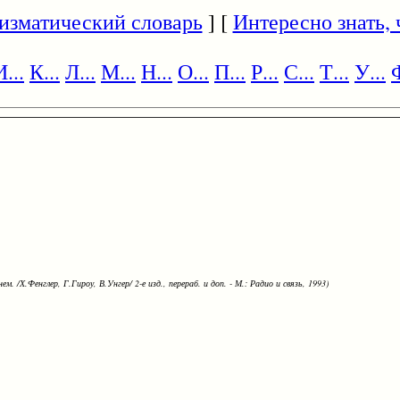
изматический словарь
] [
Интересно знать, ч
И...
К...
Л...
М...
Н...
О...
П...
Р...
С...
Т...
У...
Ф
ем. /Х.Фенглер, Г.Гироу, В.Унгер/ 2-е изд., перераб. и доп. - М.: Радио и связь, 1993)