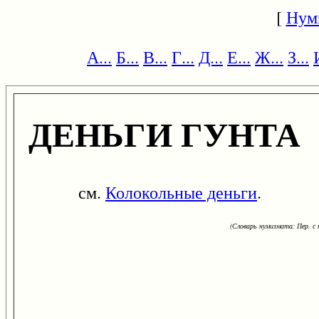
[
Нум
А...
Б...
В...
Г...
Д...
Е...
Ж...
З...
ДЕНЬГИ ГУНТА
см.
Колокольные деньги
.
(Словарь нумизмата: Пер. с н