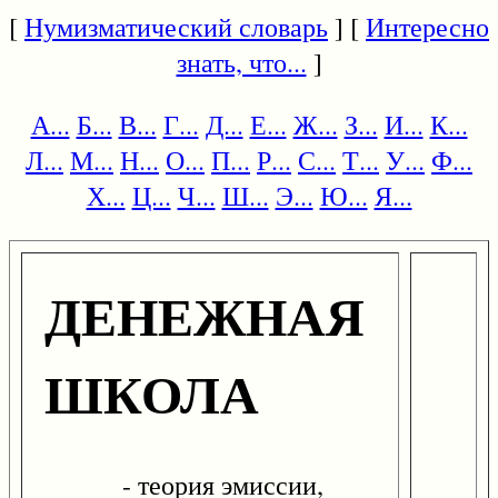
[
Нумизматический словарь
] [
Интересно
знать, что...
]
А...
Б...
В...
Г...
Д...
Е...
Ж...
З...
И...
К...
Л...
М...
Н...
О...
П...
Р...
С...
Т...
У...
Ф...
Х...
Ц...
Ч...
Ш...
Э...
Ю...
Я...
ДЕНЕЖНАЯ
ШКОЛА
- теория эмиссии,