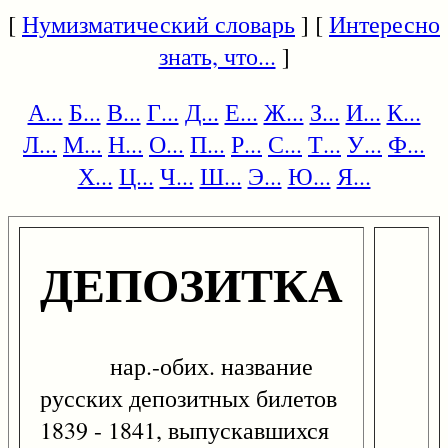
[
Нумизматический словарь
] [
Интересно
знать, что...
]
А...
Б...
В...
Г...
Д...
Е...
Ж...
З...
И...
К...
Л...
М...
Н...
О...
П...
Р...
С...
Т...
У...
Ф...
Х...
Ц...
Ч...
Ш...
Э...
Ю...
Я...
ДЕПОЗИТКА
нар.-обих. название
русских депозитных билетов
1839 - 1841, выпускавшихся