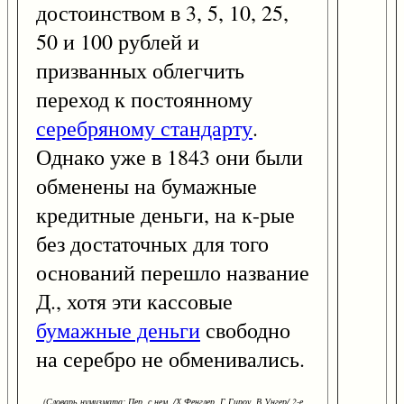
достоинством в 3, 5, 10, 25,
50 и 100 рублей и
призванных облегчить
переход к постоянному
серебряному стандарту
.
Однако уже в 1843 они были
обменены на бумажные
кредитные деньги, на к-рые
без достаточных для того
оснований перешло название
Д., хотя эти кассовые
бумажные деньги
свободно
на серебро не обменивались.
(Словарь нумизмата: Пер. с нем. /Х.Фенглер, Г.Гироу, В.Унгер/ 2-е