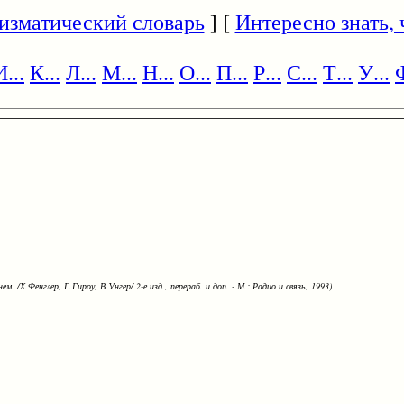
изматический словарь
] [
Интересно знать, ч
И...
К...
Л...
М...
Н...
О...
П...
Р...
С...
Т...
У...
Ф
ем. /Х.Фенглер, Г.Гироу, В.Унгер/ 2-е изд., перераб. и доп. - М.: Радио и связь, 1993)