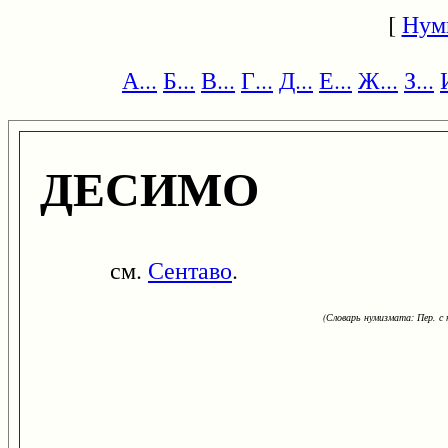
[
Нум
А...
Б...
В...
Г...
Д...
Е...
Ж...
З...
ДЕСИМО
см.
Сентаво
.
(Словарь нумизмата: Пер. с н