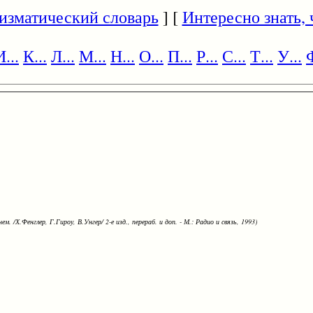
изматический словарь
] [
Интересно знать, ч
И...
К...
Л...
М...
Н...
О...
П...
Р...
С...
Т...
У...
Ф
ем. /Х.Фенглер, Г.Гироу, В.Унгер/ 2-е изд., перераб. и доп. - М.: Радио и связь, 1993)