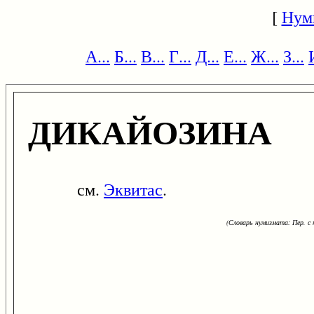
[
Нум
А...
Б...
В...
Г...
Д...
Е...
Ж...
З...
ДИКАЙОЗИНА
см.
Эквитас
.
(Словарь нумизмата: Пер. с н