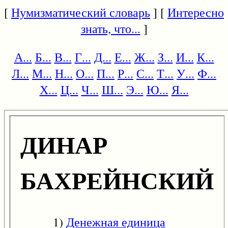
[
Нумизматический словарь
] [
Интересно
знать, что...
]
А...
Б...
В...
Г...
Д...
Е...
Ж...
З...
И...
К...
Л...
М...
Н...
О...
П...
Р...
С...
Т...
У...
Ф...
Х...
Ц...
Ч...
Ш...
Э...
Ю...
Я...
ДИНАР
БАХРЕЙНСКИЙ
1)
Денежная единица