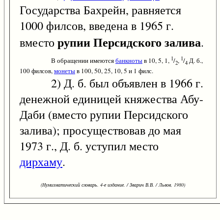
Государства Бахрейн, равняется
1000 филсов, введена в 1965 г.
рупии Персидского залива
вместо
.
1
1
В обращении имеются
банкноты
в 10, 5, 1,
/
,
/
Д. б.,
2
4
100 филсов,
монеты
в 100, 50, 25, 10, 5 и 1 филс.
2) Д. б. был объявлен в 1966 г.
денежной единицей княжества Абу-
Даби (вместо рупии Персидского
залива); просуществовав до мая
1973 г., Д. б. уступил место
дирхаму
.
(Нумизматический словарь. 4-е издание. / Зварич В.В. / Львов, 1980)