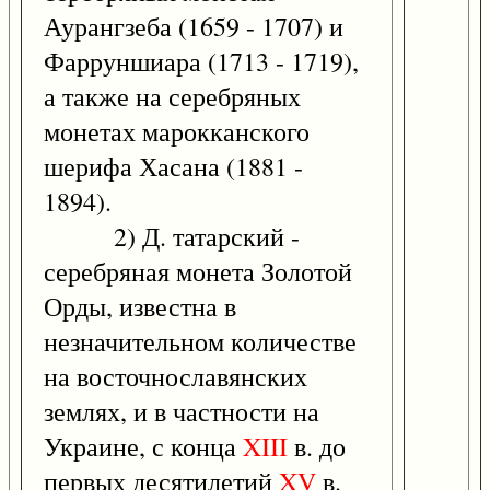
Аурангзеба (1659 - 1707) и
Фарруншиара (1713 - 1719),
а также на серебряных
монетах марокканского
шерифа Хасана (1881 -
1894).
2) Д. татарский -
серебряная монета Золотой
Орды, известна в
незначительном количестве
на восточнославянских
землях, и в частности на
Украине, с конца
XIII
в. до
первых десятилетий
XV
в.