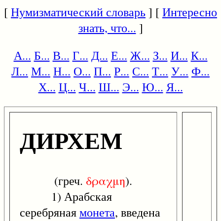
[
Нумизматический словарь
] [
Интересно
знать, что...
]
А...
Б...
В...
Г...
Д...
Е...
Ж...
З...
И...
К...
Л...
М...
Н...
О...
П...
Р...
С...
Т...
У...
Ф...
Х...
Ц...
Ч...
Ш...
Э...
Ю...
Я...
ДИРХЕМ
(греч.
δραχμη
).
1) Арабская
серебряная
монета
, введена