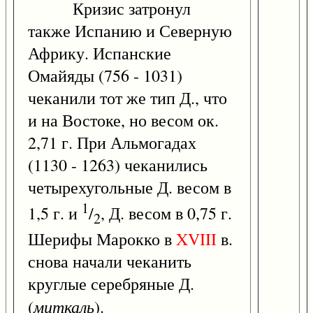
Кризис затронул
также Испанию и Северную
Африку. Испанские
Омайяды (756 - 1031)
чеканили тот же тип Д., что
и на Востоке, но весом ок.
2,71 г. При Альмогадах
(1130 - 1263) чеканились
четырехугольные Д. весом в
1
1,5 г. и
/
, Д. весом в 0,75 г.
2
Шерифы Марокко в
XVIII
в.
снова начали чеканить
круглые серебряные Д.
миткаль
(
).