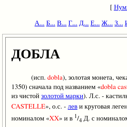
[
Нум
А...
Б...
В...
Г...
Д...
Е...
Ж...
З...
ДОБЛА
(исп.
dobla
), золотая монета, че
1350) сначала под названием «
dobla
cas
из чистой
золотой марки
). Л.с. - каст
CASTELLE
», о.с. -
лев
и круговая леге
1
номиналом «
XX
» и в
/
Д. с номинало
4