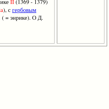
рике
II
(1369 - 1379)
da
), с
гербовым
( = энрике). О Д.