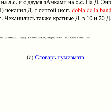
на л.с. и с двумя зАмками на о.с. На Д. Эн
4) чеканил Д. с лентой (исп.
dobla
de
la
ban
. Чеканились также кратные Д. в 10 и 20 Д. 
ем. /Х.Фенглер, Г.Гироу, В.Унгер/ 2-е изд., перераб. и доп. - М.: Радио и связь, 1993)
(c)
Словарь нумизмата