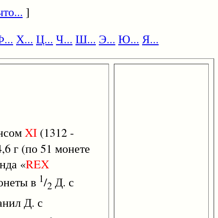
то...
]
...
Х...
Ц...
Ч...
Ш...
Э...
Ю...
Я...
онсом
XI
(1312 -
,6 г (по 51 монете
енда «
REX
1
онеты в
/
Д. с
2
анил Д. с