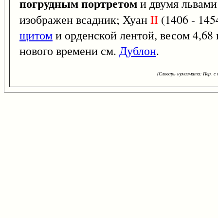
погрудным портретом
и двумя львами 
изображен всадник; Хуан
II
(1406 - 145
щитом
и орденской лентой, весом 4,68 г
нового времени см.
Дублон
.
(Словарь нумизмата: Пер. с н