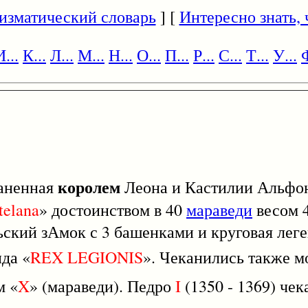
изматический словарь
] [
Интересно знать, ч
И...
К...
Л...
М...
Н...
О...
П...
Р...
С...
Т...
У...
Ф
королем
каненная
Леона и Кастилии Альф
telana
» достоинством в 40
мараведи
весом 4
ильский зАмок с 3 башенками и круговая лег
нда «
REX
LEGIONIS
». Чеканились также м
м «
X
» (мараведи). Педро
I
(1350 - 1369) чек