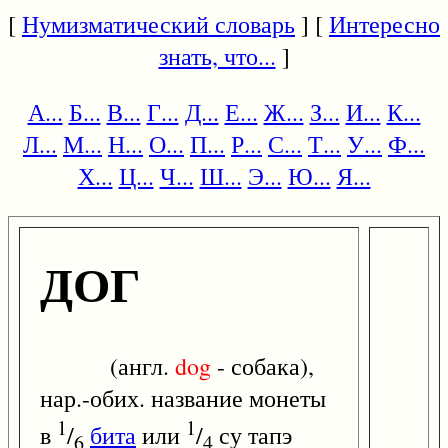
[
Нумизматический словарь
] [
Интересно
знать, что...
]
А...
Б...
В...
Г...
Д...
Е...
Ж...
З...
И...
К...
Л...
М...
Н...
О...
П...
Р...
С...
Т...
У...
Ф...
Х...
Ц...
Ч...
Ш...
Э...
Ю...
Я...
ДОГ
(англ.
dog
- собака),
нар.-обих. название монеты
1
1
в
/
бита
или
/
су тапэ
6
4