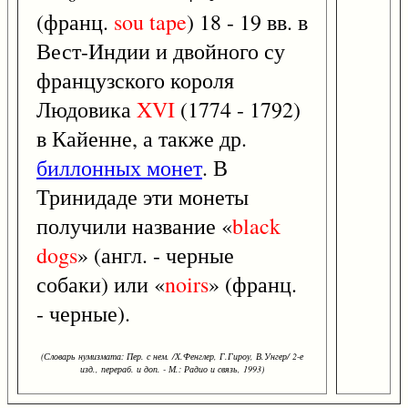
(франц.
sou
tape
) 18 - 19 вв. в
Вест-Индии и двойного су
французского короля
Людовика
XVI
(1774 - 1792)
в Кайенне, а также др.
биллонных монет
. В
Тринидаде эти монеты
получили название «
black
dogs
» (англ. - черные
собаки) или «
noirs
» (франц.
- черные).
(Словарь нумизмата: Пер. с нем. /Х.Фенглер, Г.Гироу, В.Унгер/ 2-е
изд., перераб. и доп. - М.: Радио и связь, 1993)