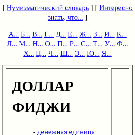
[
Нумизматический словарь
] [
Интересно
знать, что...
]
А...
Б...
В...
Г...
Д...
Е...
Ж...
З...
И...
К...
Л...
М...
Н...
О...
П...
Р...
С...
Т...
У...
Ф...
Х...
Ц...
Ч...
Ш...
Э...
Ю...
Я...
ДОЛЛАР
ФИДЖИ
-
денежная единица