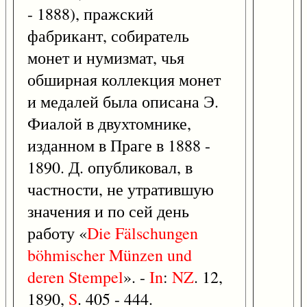
- 1888), пражский
фабрикант, собиратель
монет и нумизмат, чья
обширная коллекция монет
и медалей была описана Э.
Фиалой в двухтомнике,
изданном в Праге в 1888 -
1890. Д. опубликовал, в
частности, не утратившую
значения и по сей день
работу «
Die
Fälschungen
böhmischer
Münzen
und
deren
Stempel
». -
In
:
NZ
. 12,
1890,
S
. 405 - 444.