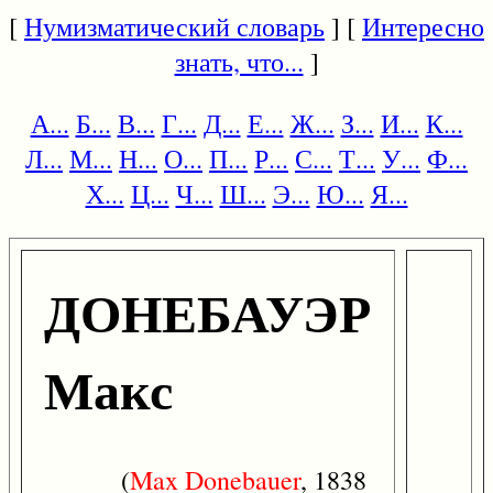
[
Нумизматический словарь
] [
Интересно
знать, что...
]
А...
Б...
В...
Г...
Д...
Е...
Ж...
З...
И...
К...
Л...
М...
Н...
О...
П...
Р...
С...
Т...
У...
Ф...
Х...
Ц...
Ч...
Ш...
Э...
Ю...
Я...
ДОНЕБАУЭР
Макс
(
Max
Donebauer
, 1838