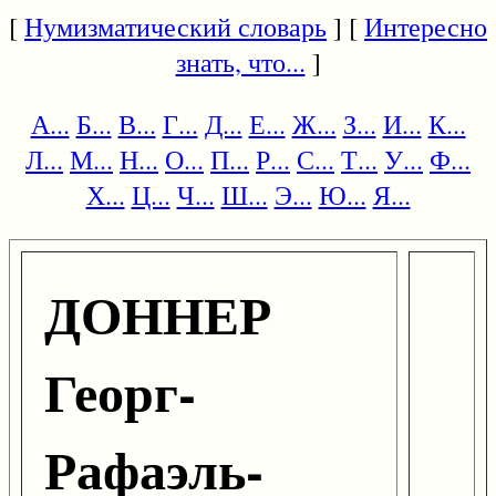
[
Нумизматический словарь
] [
Интересно
знать, что...
]
А...
Б...
В...
Г...
Д...
Е...
Ж...
З...
И...
К...
Л...
М...
Н...
О...
П...
Р...
С...
Т...
У...
Ф...
Х...
Ц...
Ч...
Ш...
Э...
Ю...
Я...
ДОННЕР
Георг-
Рафаэль-