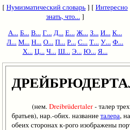
[
Нумизматический словарь
] [
Интересно
знать, что...
]
А...
Б...
В...
Г...
Д...
Е...
Ж...
З...
И...
К...
Л...
М...
Н...
О...
П...
Р...
С...
Т...
У...
Ф...
Х...
Ц...
Ч...
Ш...
Э...
Ю...
Я...
ДРЕЙБРЮДЕРТА
(нем.
Dreibrüdertaler
- талер трех
братьев), нар.-обих. название
талера
, н
обеих сторонах к-рого изображены пор