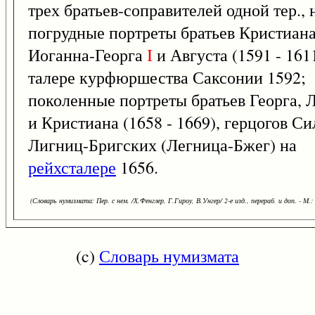
трех братьев-соправителей одной тер., 
погрудные портреты братьев Кристиан
Иоганна-Георга
I
и Августа (1591 - 161
талере курфюршества Саксонии 1592;
поколенные портреты братьев Георга, 
и Кристиана (1658 - 1669), герцогов Си
Лигниц-Бригских (Легница-Бжег) на
рейхсталере
1656.
(Словарь нумизмата: Пер. с нем. /Х.Фенглер, Г.Гироу, В.Унгер/ 2-е изд., перераб. и доп. - М.:
(c)
Словарь нумизмата