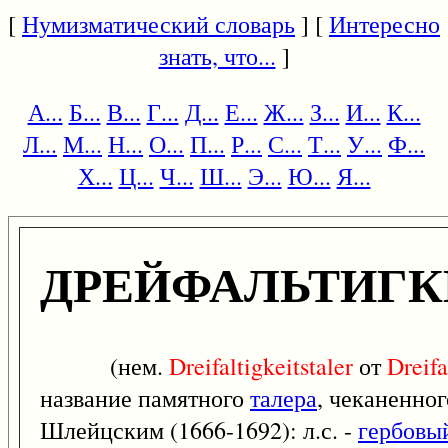
[
Нумизматический словарь
] [
Интересно
знать, что...
]
А...
Б...
В...
Г...
Д...
Е...
Ж...
З...
И...
К...
Л...
М...
Н...
О...
П...
Р...
С...
Т...
У...
Ф...
Х...
Ц...
Ч...
Ш...
Э...
Ю...
Я...
ДРЕЙФАЛЬТИГК
(нем.
Dreifaltigkeitstaler
от
Dreifa
название памятного
талера
, чеканенно
Шлейцским (1666-1692): л.с. -
гербовы