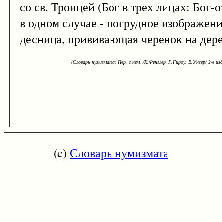
со св. Троицей (Бог в трех лицах: Бог-от
в одном случае - погрудное изображение
десница, прививающая черенок на дере
(Словарь нумизмата: Пер. с нем. /Х.Фенглер, Г.Гироу, В.Унгер/ 2-е изд.
(c)
Словарь нумизмата