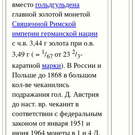
вместо
гольдгульдена
главной золотой монетой
Священной Римской
империи германской нации
с ч.в. 3,44 г золота при о.в.
1
2
3,49 г ( =
/
от 23
/
-
67
3
каратной
марки
). В России и
Польше до 1868 в большом
кол-ве чеканились
подражания гол. Д. Австрия
до наст. вр. чеканит в
соответствии с федеральным
законом от января 1951 и
июня 1964 монеты в 1 и 4 Д.