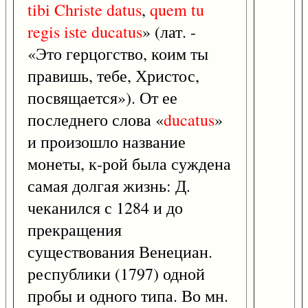
tibi
Christe
datus
,
quem
tu
regis
iste
ducatus
» (лат. -
«Это герцогство, коим ты
правишь, тебе, Христос,
посвящается»). От ее
последнего слова «
ducatus
»
и произошло название
монеты, к-рой была суждена
самая долгая жизнь: Д.
чеканился с 1284 и до
прекращения
существования Венециан.
республики (1797) одной
пробы и одного типа. Во мн.