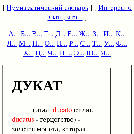
[
Нумизматический словарь
] [
Интересно
знать, что...
]
А...
Б...
В...
Г...
Д...
Е...
Ж...
З...
И...
К...
Л...
М...
Н...
О...
П...
Р...
С...
Т...
У...
Ф...
Х...
Ц...
Ч...
Ш...
Э...
Ю...
Я...
ДУКАТ
(итал.
ducato
от лат.
ducatus
- герцогство) -
золотая монета, которая