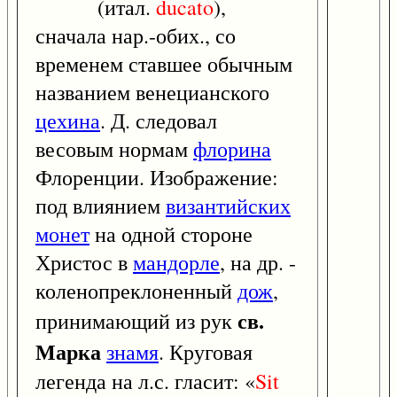
(итал.
ducato
),
сначала нар.-обих., со
временем ставшее обычным
названием венецианского
цехина
. Д. следовал
весовым нормам
флорина
Флоренции. Изображение:
под влиянием
византийских
монет
на одной стороне
Христос в
мандорле
, на др. -
коленопреклоненный
дож
,
св.
принимающий из рук
Марка
знамя
. Круговая
легенда на л.с. гласит: «
Sit