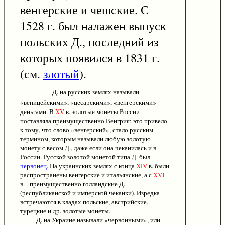
венгерские и чешские. С
1528 г. был налажен выпуск
польских Д., последний из
которых появился в 1831 г.
(см.
злотый
).
Д. на русских землях называли
«веницейскими», «цесарскими», «венгерскими»
деньгами. В
XV
в. золотые монеты России
поставляла преимущественно Венгрия; это привело
к тому, что слово «венгерский», стало русским
термином, которым называли любую золотую
монету с весом Д., даже если она чеканилась и в
России. Русской золотой монетой типа Д. был
червонец
. На украинских землях с конца
XIV
в. были
распространены венгерские и итальянские, а с
XVI
в. - преимущественно голландские Д.
(республиканской и имперской чеканки). Изредка
встречаются в кладах польские, австрийские,
турецкие и др. золотые монеты.
Д. на Украине называли «червонными», или