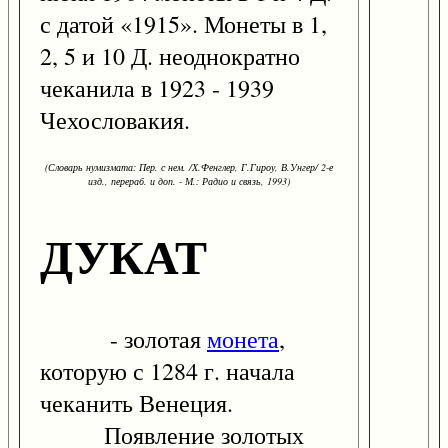
с датой «1915». Монеты в 1,
2, 5 и 10 Д. неоднократно
чеканила в 1923 - 1939
Чехословакия.
(Словарь нумизмата: Пер. с нем. /Х.Фенглер, Г.Гироу, В.Унгер/ 2-е
изд., перераб. и доп. - М.: Радио и связь, 1993)
ДУКАТ
- золотая
монета
,
которую с 1284 г. начала
чеканить Венеция.
Появление золотых