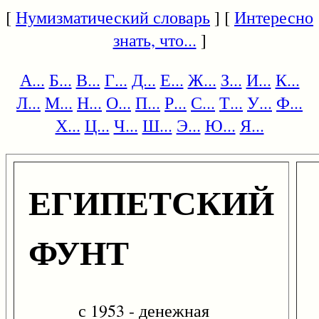
[
Нумизматический словарь
] [
Интересно
знать, что...
]
А...
Б...
В...
Г...
Д...
Е...
Ж...
З...
И...
К...
Л...
М...
Н...
О...
П...
Р...
С...
Т...
У...
Ф...
Х...
Ц...
Ч...
Ш...
Э...
Ю...
Я...
ЕГИПЕТСКИЙ
ФУНТ
с 1953 - денежная