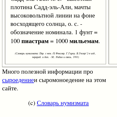
плотина Садд-эль-Али, мачты
высоковольтной линии на фоне
восходящего солнца, о. с. -
обозначение номинала. 1 фунт =
пиастрам
мильемам
100
= 1000
.
(Словарь нумизмата: Пер. с нем. /Х.Фенглер, Г.Гироу, В.Унгер/ 2-е изд.,
перераб. и доп. - М.: Радио и связь, 1993)
Много полезной информации про
сыроедение
и сыромоноедение на этом
сайте.
(c)
Словарь нумизмата