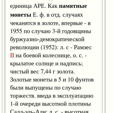
памятные
единица АРЕ. Как
монеты
Е. ф. в отд. случаях
чеканятся в золоте, впервые - в
1955 по случаю 3-й годовщины
буржуазно-демократической
революции (1952): л. с - Рамзес
II
на боевой колеснице, о. с. -
крылатое солнце и надпись;
чистый вес 7,44 г золота.
Золотые монеты в 5 и 10 фунтов
были выпущены по случаю
торжеств. ввода в эксплуатацию
1-й очереди высотной плотины
Садд-эль-Али: л. с. - высотная