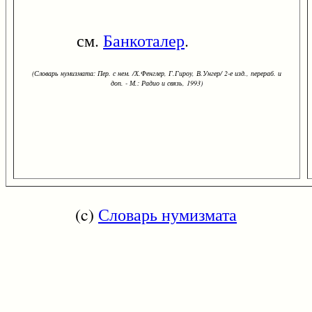
см.
Банкоталер
.
(Словарь нумизмата: Пер. с нем. /Х.Фенглер, Г.Гироу, В.Унгер/ 2-е изд., перераб. и
доп. - М.: Радио и связь, 1993)
(c)
Словарь нумизмата