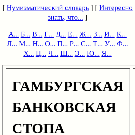
[
Нумизматический словарь
] [
Интересно
знать, что...
]
А...
Б...
В...
Г...
Д...
Е...
Ж...
З...
И...
К...
Л...
М...
Н...
О...
П...
Р...
С...
Т...
У...
Ф...
Х...
Ц...
Ч...
Ш...
Э...
Ю...
Я...
ГАМБУРГСКАЯ
БАНКОВСКАЯ
СТОПА