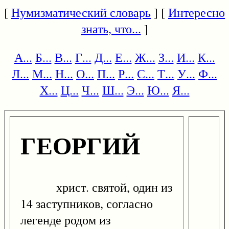
[
Нумизматический словарь
] [
Интересно
знать, что...
]
А...
Б...
В...
Г...
Д...
Е...
Ж...
З...
И...
К...
Л...
М...
Н...
О...
П...
Р...
С...
Т...
У...
Ф...
Х...
Ц...
Ч...
Ш...
Э...
Ю...
Я...
ГЕОРГИЙ
христ. святой, один из
14 заступников, согласно
легенде родом из