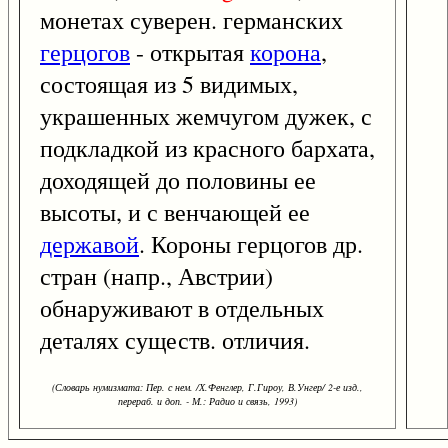
монетах суверен. германских
герцогов
- открытая
корона
,
состоящая из 5 видимых,
украшенных жемчугом дужек, с
подкладкой из красного бархата,
доходящей до половины ее
высоты, и с венчающей ее
державой
. Короны герцогов др.
стран (напр., Австрии)
обнаруживают в отдельных
деталях существ. отличия.
(Словарь нумизмата: Пер. с нем. /Х.Фенглер, Г.Гироу, В.Унгер/ 2-е изд.,
перераб. и доп. - М.: Радио и связь, 1993)