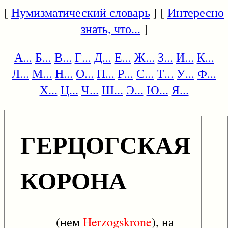
[
Нумизматический словарь
] [
Интересно
знать, что...
]
А...
Б...
В...
Г...
Д...
Е...
Ж...
З...
И...
К...
Л...
М...
Н...
О...
П...
Р...
С...
Т...
У...
Ф...
Х...
Ц...
Ч...
Ш...
Э...
Ю...
Я...
ГЕРЦОГСКАЯ
КОРОНА
(нем
Herzogskrone
), на